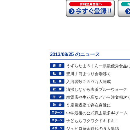
2013/08/25 のニュース
うずらたま５くんー県最優秀食品
豊川手筒まつり会場沸く
入浴者数２５０万人達成
清掃しながら表浜ブルーウォーク
雑貨店や生花店などから注文相次
５度目遷座で存在身近に
中学最後の公式戦去最多44チーム
子どもらワクワクドキドキ！
ジュビロ黄金時代の５人集結