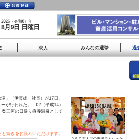
2026（令和8）年
8月9日 日曜日
みんなの選挙
過
E
求人
湯」（伊藤雄一社長）が17日、
ーが行われた。 02（平成14）
、奥三河の日帰り療養温泉として
ると続きをお読みいただけます。
２５０万人目の来場者となった