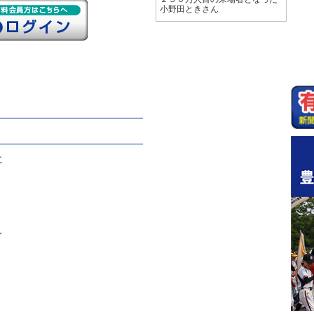
小野田ときさん
に
ぐ