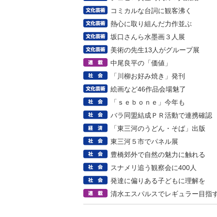
コミカルな台詞に観客沸く
熱心に取り組んだ力作並ぶ
坂口さんら水墨画３人展
美術の先生13人がグループ展
中尾良平の「価値」
「川柳お好み焼き」発刊
絵画など46作品会場魅了
「ｓｅｂｏｎｅ」今年も
バラ同盟結成ＰＲ活動で連携確認
「東三河のうどん・そば」出版
東三河５市でパネル展
豊橋郊外で自然の魅力に触れる
スナメリ追う観察会に400人
発達に偏りある子どもに理解を
清水エスパルスでレギュラー目指