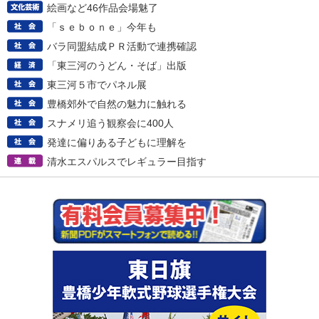
絵画など46作品会場魅了
「ｓｅｂｏｎｅ」今年も
バラ同盟結成ＰＲ活動で連携確認
「東三河のうどん・そば」出版
東三河５市でパネル展
豊橋郊外で自然の魅力に触れる
スナメリ追う観察会に400人
発達に偏りある子どもに理解を
清水エスパルスでレギュラー目指す