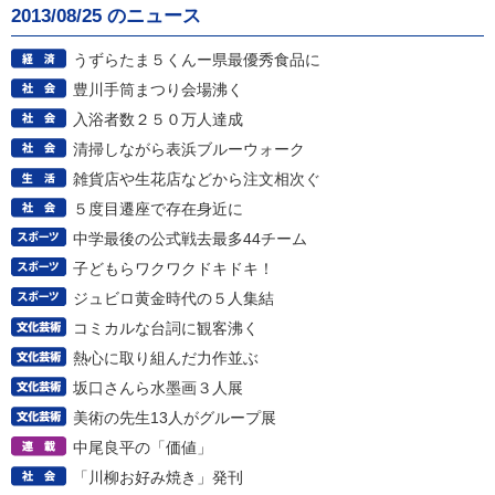
2013/08/25 のニュース
うずらたま５くんー県最優秀食品に
豊川手筒まつり会場沸く
入浴者数２５０万人達成
清掃しながら表浜ブルーウォーク
雑貨店や生花店などから注文相次ぐ
５度目遷座で存在身近に
中学最後の公式戦去最多44チーム
子どもらワクワクドキドキ！
ジュビロ黄金時代の５人集結
コミカルな台詞に観客沸く
熱心に取り組んだ力作並ぶ
坂口さんら水墨画３人展
美術の先生13人がグループ展
中尾良平の「価値」
「川柳お好み焼き」発刊