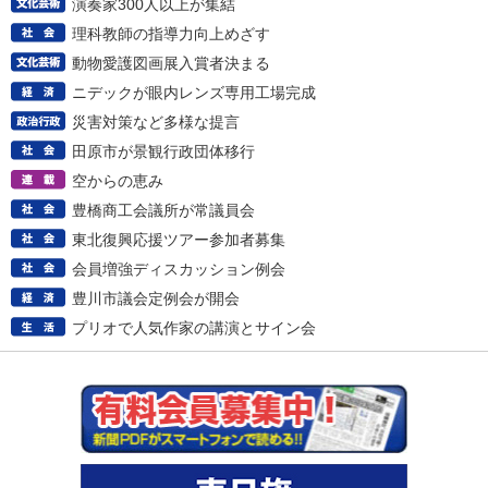
演奏家300人以上が集結
理科教師の指導力向上めざす
動物愛護図画展入賞者決まる
ニデックが眼内レンズ専用工場完成
災害対策など多様な提言
田原市が景観行政団体移行
空からの恵み
豊橋商工会議所が常議員会
東北復興応援ツアー参加者募集
会員増強ディスカッション例会
豊川市議会定例会が開会
プリオで人気作家の講演とサイン会