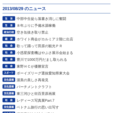
2013/08/29 のニュース
中部中生徒ら落書き消しに奮闘
８年ぶりに予備水源稼働
空き缶抜き取り禁止
ホワイト商会がカルミア２階に出店
歌って踊って田原の観光ＰＲ
小惑星探査機はやぶさ展示会始まる
豊川で1000万円だまし取られる
東野ＨＣが優勝宣言
ボーイズリーグ選抜愛知県東大会
渥美の美しさ再発見
パーチメントクラフト
東三河ひと街百景原画展
レディース写真展Part.7
ベトナム旅行の思い出写す