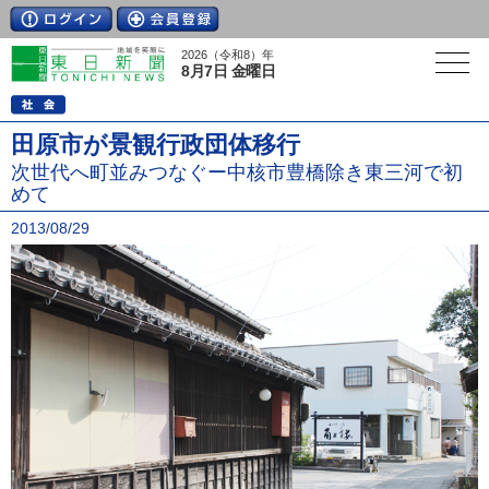
2026（令和8）年
8月7日 金曜日
田原市が景観行政団体移行
次世代へ町並みつなぐー中核市豊橋除き東三河で初
めて
2013/08/29