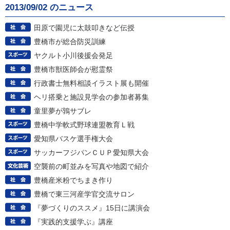
2013/09/02 のニュース
田原で園児に太鼓叩きなど伝授
豊橋市が総合防災訓練
ヤクルト小川後援会発足
豊橋市獣医師会が慰霊祭
行政書士無料相談イラスト展も開催
ヘリ搭乗と施設見学会の参加者募集
童里夢が鶉サブレ
豊橋中学軟式野球連盟教育Ｌ戦
愛知県バスケ選手権大会
サッカーフジパンＣＵＰ愛知県大会
空襲前の町並みを写真や地図で紹介
豊橋産米粉でちまき作り
豊橋で東三河産学官交流サロン
『夢づくりのススメ』15日に講演会
『実践的支援学ぶ』講座