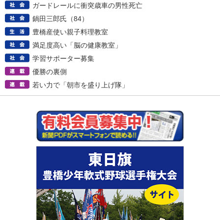
ガードレールに衝突歳車の男性死亡
鍋田三郎氏（84）
豊橋産使い親子料理教室
満足度高い「脳の健康教室」
学習サポーター募集
優勝の裏側
若い力で「朝市を盛り上げ隊」