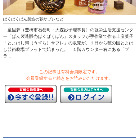
ばくばくぱん製造の鶉サブレなど
童里夢（豊橋市石巻町・大森妙子理事長）の就労生活支援センタ
ー「ぱん製造販売ばくばくぱん」スタッフが手作業で作る土産菓子
「とよはし鶉（うずら）サブレ」の販売が、１日から穂の国とよは
し芸術劇場プラットで始まった。 １階カウンター右にある「プ
ラ...
この記事は有料会員限定です。
会員登録すると続きをお読みいただけます。