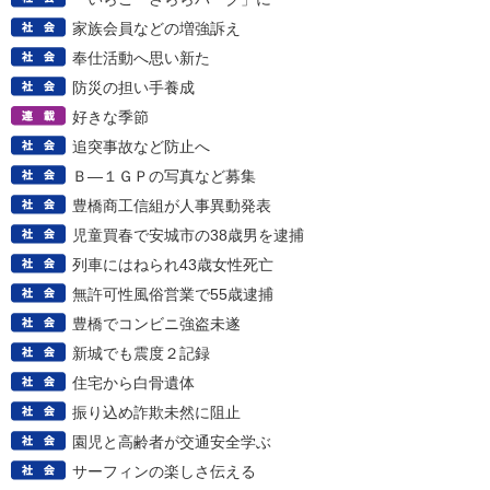
家族会員などの増強訴え
奉仕活動へ思い新た
防災の担い手養成
好きな季節
追突事故など防止へ
Ｂ―１ＧＰの写真など募集
豊橋商工信組が人事異動発表
児童買春で安城市の38歳男を逮捕
列車にはねられ43歳女性死亡
無許可性風俗営業で55歳逮捕
豊橋でコンビニ強盗未遂
新城でも震度２記録
住宅から白骨遺体
振り込め詐欺未然に阻止
園児と高齢者が交通安全学ぶ
サーフィンの楽しさ伝える