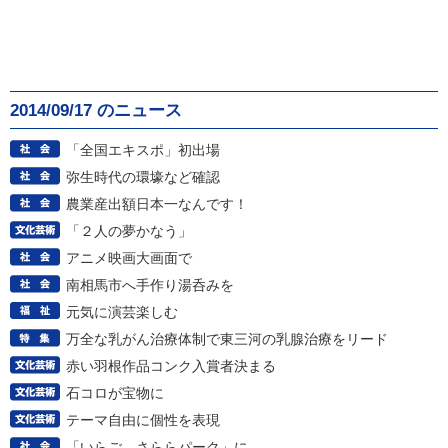
2014/09/17 のニュース
「全国エキスポ」初出場
弥生時代の環壕など確認
農業産出額日本一なんです！
「２人の夢かなう」
アニメ映画大画面で
南相馬市へ手作り湯呑みを
元気に演芸楽しむ
万全な乳がん治療体制で東三河の乳腺治療をリード
赤い羽根作品コンク入賞者決まる
石コロが宝物に
テーマ自由に個性を表現
「いらご さららパーク」に