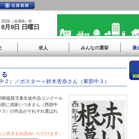
2026（令和8）年
8月9日 日曜日
みんなの選挙
過
E
求人
まる
中２）／ポスター＝鈴木杏奈さん（東部中３）
羽根協賛児童生徒作品コンクール
の部に清家いつきさん（西部中
中３）の作品がそれぞれ選ばれ
.
ると続きをお読みいただけます。