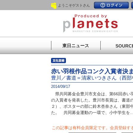
ようこそゲストさん
東日ニュース
SOURC
赤い羽根作品コンク入賞者決
豊川／書道＝清家いつきさん（西部
2014/09/17
県共同募金会豊川市支会は、第66回赤い
の入賞者を発表した。豊川市長賞は、書道
２）、ポスターの部に鈴木杏奈さん（東部
た。 共同募金運動の一環で、小中学生を..
この記事は有料会員限定です。
会員登録す