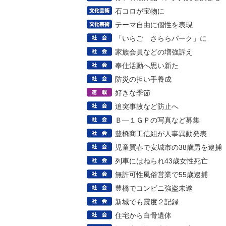
石コロが宝物に
テーマ自由に個性を表現
「いらご さららパーク」に
家族会員などの増強訴え
奉仕活動へ思い新た
防災の担い手養成
好きな季節
追突事故など防止へ
Ｂ―１ＧＰの写真など募集
豊橋商工信組が人事異動発表
児童買春で安城市の38歳男を逮捕
列車にはねられ43歳女性死亡
無許可性風俗営業で55歳逮捕
豊橋でコンビニ強盗未遂
新城でも震度２記録
住宅から白骨遺体