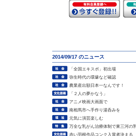
2014/09/17 のニュース
「全国エキスポ」初出場
弥生時代の環壕など確認
農業産出額日本一なんです！
「２人の夢かなう」
アニメ映画大画面で
南相馬市へ手作り湯呑みを
元気に演芸楽しむ
万全な乳がん治療体制で東三河の
赤い羽根作品コンク入賞者決まる