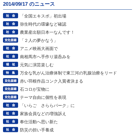
2014/09/17 のニュース
「全国エキスポ」初出場
弥生時代の環壕など確認
農業産出額日本一なんです！
「２人の夢かなう」
アニメ映画大画面で
南相馬市へ手作り湯呑みを
元気に演芸楽しむ
万全な乳がん治療体制で東三河の乳腺治療をリード
赤い羽根作品コンク入賞者決まる
石コロが宝物に
テーマ自由に個性を表現
「いらご さららパーク」に
家族会員などの増強訴え
奉仕活動へ思い新た
防災の担い手養成