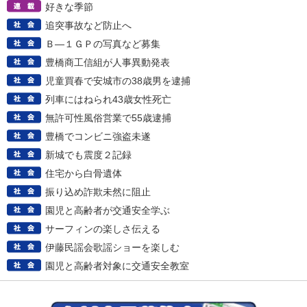
好きな季節
追突事故など防止へ
Ｂ―１ＧＰの写真など募集
豊橋商工信組が人事異動発表
児童買春で安城市の38歳男を逮捕
列車にはねられ43歳女性死亡
無許可性風俗営業で55歳逮捕
豊橋でコンビニ強盗未遂
新城でも震度２記録
住宅から白骨遺体
振り込め詐欺未然に阻止
園児と高齢者が交通安全学ぶ
サーフィンの楽しさ伝える
伊藤民謡会歌謡ショーを楽しむ
園児と高齢者対象に交通安全教室