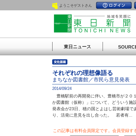
ようこそゲストさん
東日ニュース
SOURC
それぞれの理想像語る
まちなか図書館／市民ら意見発表
2014/09/24
豊橋駅前の再開発に伴い、豊橋市が２０１
か図書館（仮称）」について、どういう施
発表会が23日、穂の国とよはし芸術劇場で
り、活発に意見を出し合った。 若者有...
この記事は有料会員限定です。
会員登録す