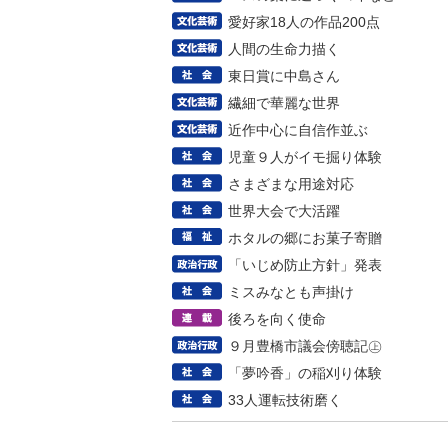
愛好家18人の作品200点
人間の生命力描く
東日賞に中島さん
繊細で華麗な世界
近作中心に自信作並ぶ
児童９人がイモ掘り体験
さまざまな用途対応
世界大会で大活躍
ホタルの郷にお菓子寄贈
「いじめ防止方針」発表
ミスみなとも声掛け
後ろを向く使命
９月豊橋市議会傍聴記㊤
「夢吟香」の稲刈り体験
33人運転技術磨く