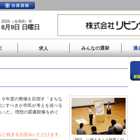
2026（令和8）年
8月9日 日曜日
みんなの選挙
過
E
求人
９年度の整備を目指す「まちな
設にすべきか市民が考えを述べる
あった。理想の図書館像をめぐ
ると続きをお読みいただけます。
「朝活」に使えるよう朝早くの