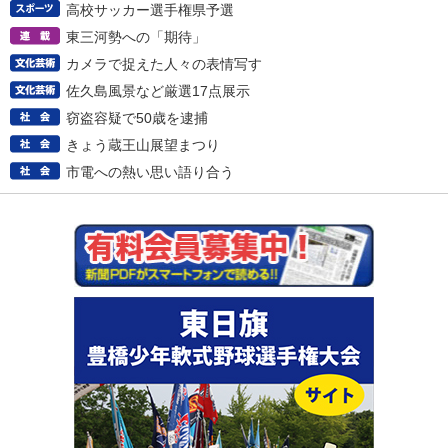
高校サッカー選手権県予選
東三河勢への「期待」
カメラで捉えた人々の表情写す
佐久島風景など厳選17点展示
窃盗容疑で50歳を逮捕
きょう蔵王山展望まつり
市電への熱い思い語り合う