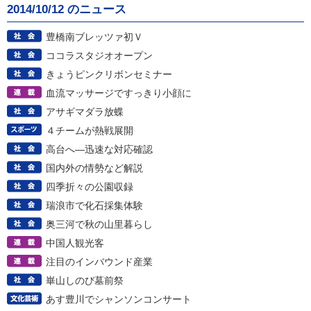
2014/10/12 のニュース
豊橋南ブレッツァ初Ｖ
ココラスタジオオープン
きょうピンクリボンセミナー
血流マッサージですっきり小顔に
アサギマダラ放蝶
４チームが熱戦展開
高台へ―迅速な対応確認
国内外の情勢など解説
四季折々の公園収録
瑞浪市で化石採集体験
奥三河で秋の山里暮らし
中国人観光客
注目のインバウンド産業
崋山しのび墓前祭
あす豊川でシャンソンコンサート