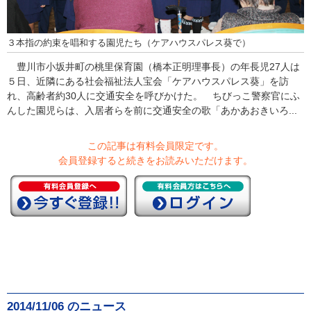
３本指の約束を唱和する園児たち（ケアハウスパレス葵で）
豊川市小坂井町の桃里保育園（橋本正明理事長）の年長児27人は
５日、近隣にある社会福祉法人宝会「ケアハウスパレス葵」を訪
れ、高齢者約30人に交通安全を呼びかけた。 ちびっこ警察官にふ
んした園児らは、入居者らを前に交通安全の歌「あかあおきいろ...
この記事は有料会員限定です。
会員登録すると続きをお読みいただけます。
2014/11/06 のニュース