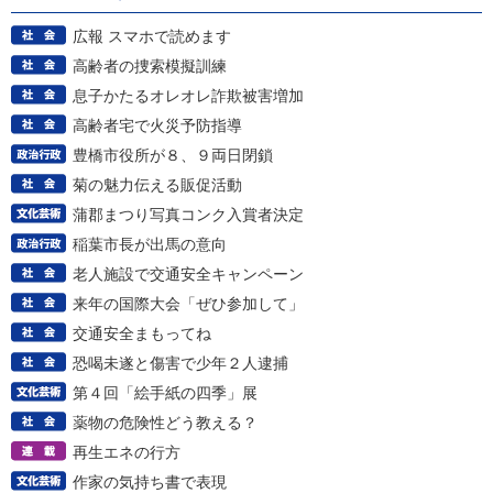
広報 スマホで読めます
高齢者の捜索模擬訓練
息子かたるオレオレ詐欺被害増加
高齢者宅で火災予防指導
豊橋市役所が８、９両日閉鎖
菊の魅力伝える販促活動
蒲郡まつり写真コンク入賞者決定
稲葉市長が出馬の意向
老人施設で交通安全キャンペーン
来年の国際大会「ぜひ参加して」
交通安全まもってね
恐喝未遂と傷害で少年２人逮捕
第４回「絵手紙の四季」展
薬物の危険性どう教える？
再生エネの行方
作家の気持ち書で表現