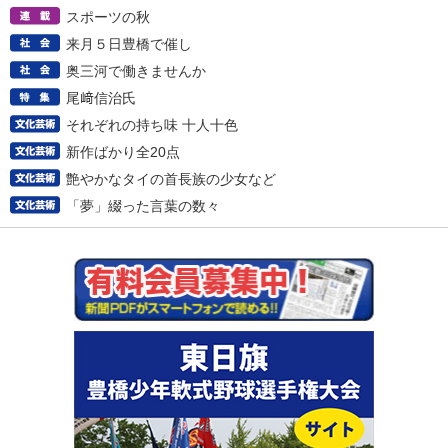
スポーツの秋
来月５日豊橋で催し
奥三河で働きませんか
尾﨑信治氏
それぞれの持ち味 十人十色
新作ばかり全20点
艶やかなタイの首長族の少女など
「夢」綴った言葉の数々