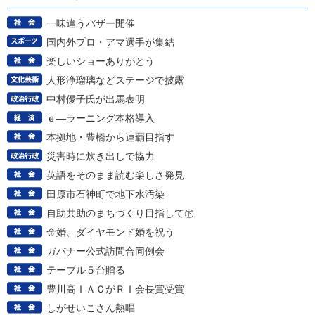
一味違うバザー開催
国内外プロ・アマ選手が集結
楽しいショーありがとう
人形浄瑠璃などステージで披露
中村優子氏が出馬表明
ｅ―ラーニング本格導入
本拠地・豊橋から連覇目指す
災害時に炊き出しで協力
英語をそのまま読む楽しさ発見
田原市石神町で地下水汚染
自助共助のまちづくり目指して㊦
金婚、ダイヤモンド婚を祝う
ガバナー公式訪問合同例会
テーブル５台贈る
豊川高ＩＡＣがＲＩ会長賞受賞
しがせいこさん熱唱