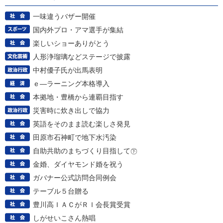
一味違うバザー開催
国内外プロ・アマ選手が集結
楽しいショーありがとう
人形浄瑠璃などステージで披露
中村優子氏が出馬表明
ｅ―ラーニング本格導入
本拠地・豊橋から連覇目指す
災害時に炊き出しで協力
英語をそのまま読む楽しさ発見
田原市石神町で地下水汚染
自助共助のまちづくり目指して㊦
金婚、ダイヤモンド婚を祝う
ガバナー公式訪問合同例会
テーブル５台贈る
豊川高ＩＡＣがＲＩ会長賞受賞
しがせいこさん熱唱