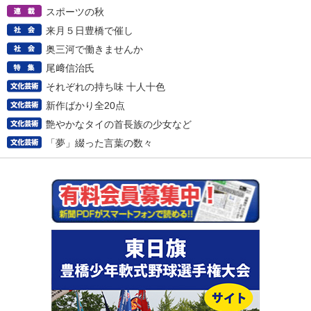
スポーツの秋
来月５日豊橋で催し
奥三河で働きませんか
尾﨑信治氏
それぞれの持ち味 十人十色
新作ばかり全20点
艶やかなタイの首長族の少女など
「夢」綴った言葉の数々