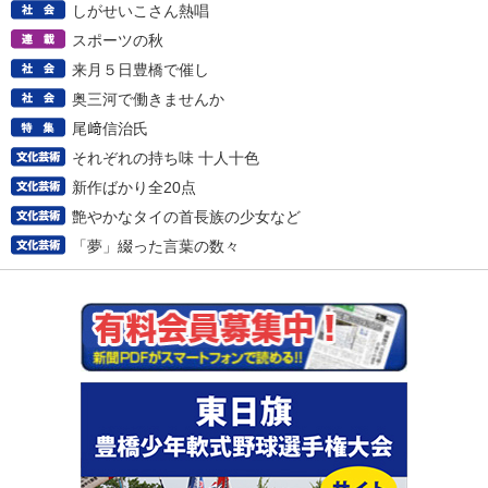
しがせいこさん熱唱
スポーツの秋
来月５日豊橋で催し
奥三河で働きませんか
尾﨑信治氏
それぞれの持ち味 十人十色
新作ばかり全20点
艶やかなタイの首長族の少女など
「夢」綴った言葉の数々