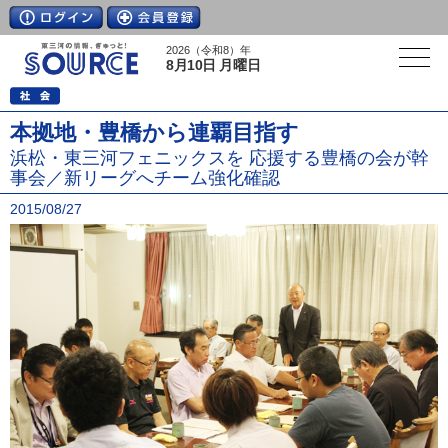
2026（令和8）年
8月10日 月曜日
本拠地・豊橋から連覇目指す
浜松・東三河フェニックスを 応援する豊橋の会が幹
事会／新リーグへチーム強化確認
2015/08/27