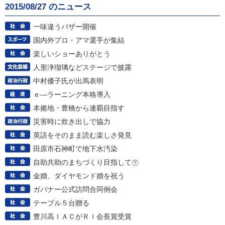
2015/08/27 のニュース
一味違うバザー開催
国内外プロ・アマ選手が集結
楽しいショーありがとう
人形浄瑠璃などステージで披露
中村優子氏が出馬表明
ｅ―ラーニング本格導入
本拠地・豊橋から連覇目指す
災害時に炊き出しで協力
英語をそのまま読む楽しさ発見
田原市石神町で地下水汚染
自助共助のまちづくり目指して㊦
金婚、ダイヤモンド婚を祝う
ガバナー公式訪問合同例会
テーブル５台贈る
豊川高ＩＡＣがＲＩ会長賞受賞