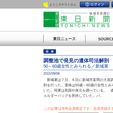
ようこそゲストさん
東日ニュース
SOURC
調整池で発見の遺体司法解剖
50～60歳女性とみられる／新城署
2015/09/08
新城署は７日、６日に新城市富岡の大原調
剖を行った。遺体は50歳～60歳の女性と
いた。同署は死因や身元を調べている。 
ョルダーバッグを所持していた。バ...
この記事は有料会員限定です。
会員登録す