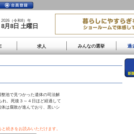
2026（令和8）年
8月8日 土曜日
みんなの選挙
過
E
求人
整池で見つかった遺体の司法解
みられ、死後３～４日ほど経過して
遺体は腐敗が進んでおり、黒いシ
ると続きをお読みいただけます。