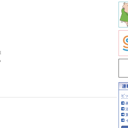
催
る
ピ