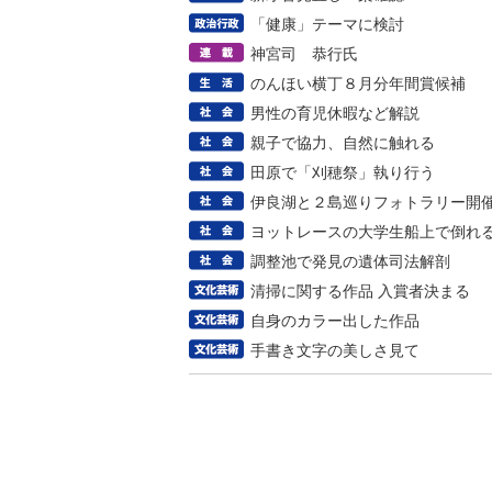
「健康」テーマに検討
神宮司 恭行氏
のんほい横丁８月分年間賞候補
男性の育児休暇など解説
親子で協力、自然に触れる
田原で「刈穂祭」執り行う
伊良湖と２島巡りフォトラリー開
ヨットレースの大学生船上で倒れ
調整池で発見の遺体司法解剖
清掃に関する作品 入賞者決まる
自身のカラー出した作品
手書き文字の美しさ見て