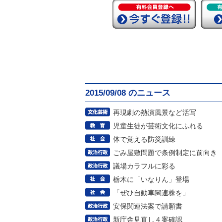
2015/09/08 のニュース
再現劇の熱演風景など活写
児童生徒が芸術文化にふれる
体で覚える防災訓練
ごみ屋敷問題で条例制定に前向き
議場カラフルに彩る
栃木に「いなりん」登場
「ぜひ自動車関連株を」
安保関連法案で請願書
新庁舎見直し４案確認