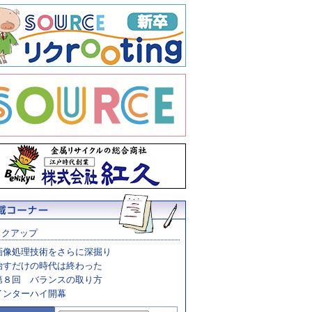
ックアップ
画像処理技術をさらに深掘り
治すだけの時代は終わった
第８回 バランスの取り方
インターハイ開幕