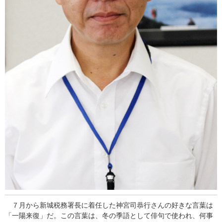
７月から新城税務署長に着任した神宮司恭行さんの好きな言葉は
「一陽来復」だ。この言葉は、冬の季語として俳句で使われ、何事