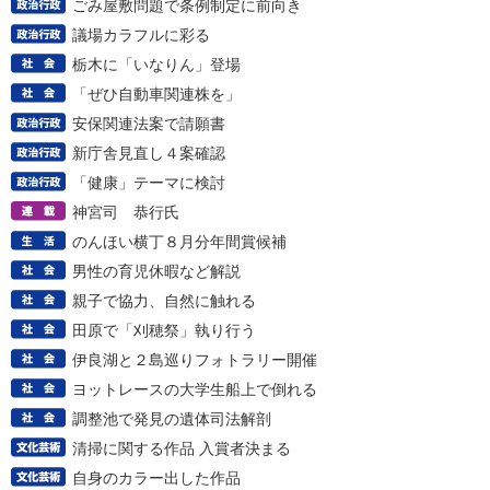
ごみ屋敷問題で条例制定に前向き
議場カラフルに彩る
栃木に「いなりん」登場
「ぜひ自動車関連株を」
安保関連法案で請願書
新庁舎見直し４案確認
「健康」テーマに検討
神宮司 恭行氏
のんほい横丁８月分年間賞候補
男性の育児休暇など解説
親子で協力、自然に触れる
田原で「刈穂祭」執り行う
伊良湖と２島巡りフォトラリー開催
ヨットレースの大学生船上で倒れる
調整池で発見の遺体司法解剖
清掃に関する作品 入賞者決まる
自身のカラー出した作品