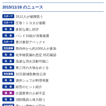
2015/11/16 のニュース
2512人が健脚競う
圧巻！トヨタが連覇
多彩な催し好評
バンド10組が演奏披露
豊川東部アベックＶ
県内外から約1000人が参加
化学物質漏れ想定 対応確認
迅速な消火活動可能に
奥三河の大地をめぐる
22日新城歌舞伎公演
酒井シェフが料理考案
経営のヒント紹介
介護業界の人材不足
消防職員ら体力競う