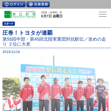
2026（令和8）年
8月7日 金曜日
圧巻！トヨタが連覇
第55回中部・第45回北陸実業団対抗駅伝／攻めの走
り ２位に大差
2015/11/16