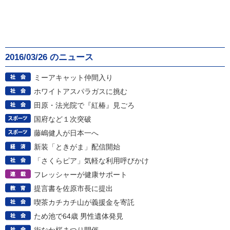
2016/03/26 のニュース
ミーアキャット仲間入り
ホワイトアスパラガスに挑む
田原・法光院で『紅椿』見ごろ
国府など１次突破
藤嶋健人が日本一へ
新装「ときがま」配信開始
「さくらピア」気軽な利用呼びかけ
フレッシャーが健康サポート
提言書を佐原市長に提出
喫茶カチカチ山が義援金を寄託
ため池で64歳 男性遺体発見