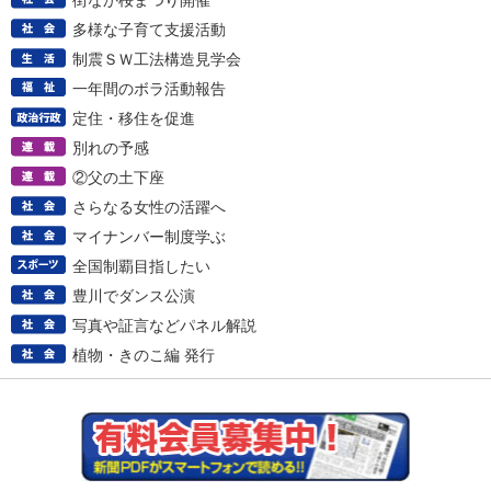
街なか桜まつり開催
多様な子育て支援活動
制震ＳＷ工法構造見学会
一年間のボラ活動報告
定住・移住を促進
別れの予感
②父の土下座
さらなる女性の活躍へ
マイナンバー制度学ぶ
全国制覇目指したい
豊川でダンス公演
写真や証言などパネル解説
植物・きのこ編 発行