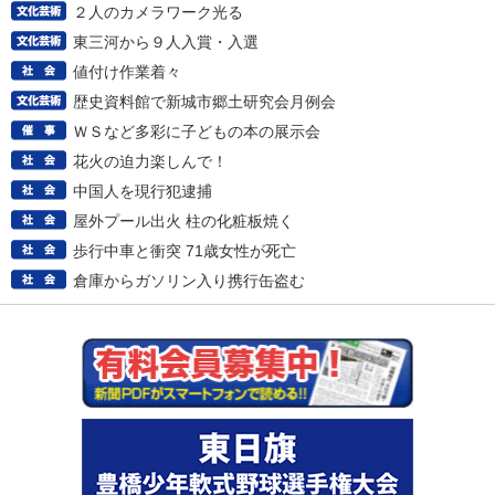
２人のカメラワーク光る
東三河から９人入賞・入選
値付け作業着々
歴史資料館で新城市郷土研究会月例会
ＷＳなど多彩に子どもの本の展示会
花火の迫力楽しんで！
中国人を現行犯逮捕
屋外プール出火 柱の化粧板焼く
歩行中車と衝突 71歳女性が死亡
倉庫からガソリン入り携行缶盗む