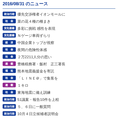
2016/08/31 のニュース
優先交渉権者イオンモールに
菜の花４種の種まき
多彩に挑戦 感性を表現
Ｎゲージ車両ずらり
中国企業トップが視察
夜間の危険性体感
２万2211人分の思い
豊橋税務署・飯村 正三署長
熊本地震義援金を寄託
「ＬＩＮＥ＠」で集客を
１キロ
東海地震に備え訓練
51議案・報告10件を上程
５、６日に一般質問
10月４日立候補者説明会