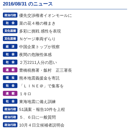
2016/08/31 のニュース
優先交渉権者イオンモールに
菜の花４種の種まき
多彩に挑戦 感性を表現
Ｎゲージ車両ずらり
中国企業トップが視察
夜間の危険性体感
２万2211人分の思い
豊橋税務署・飯村 正三署長
熊本地震義援金を寄託
「ＬＩＮＥ＠」で集客を
１キロ
東海地震に備え訓練
51議案・報告10件を上程
５、６日に一般質問
10月４日立候補者説明会