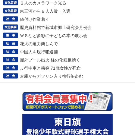
２人のカメラワーク光る
東三河から９人入賞・入選
値付け作業着々
歴史資料館で新城市郷土研究会月例会
ＷＳなど多彩に子どもの本の展示会
花火の迫力楽しんで！
中国人を現行犯逮捕
屋外プール出火 柱の化粧板焼く
歩行中車と衝突 71歳女性が死亡
倉庫からガソリン入り携行缶盗む