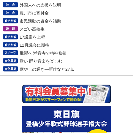
外国人への支援を説明
豊川市に寄付金
市民活動の資金を補助
スゴい高校生
17議案を上程
12月議会に期待
飛躍へ 潮音寺で精神修養
歌い 踊り音楽を楽しむ
癒やしの輝き―新作など27点