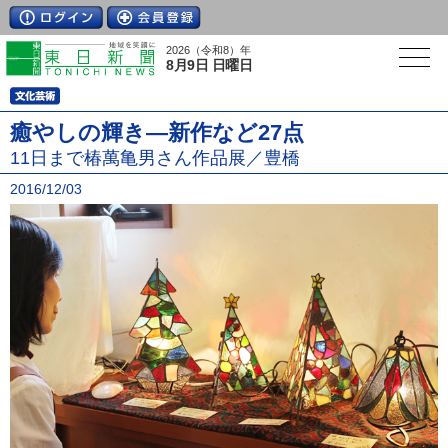
2026（令和8）年
8月9日 日曜日
癒やしの輝き―新作など27点
11日まで椿萬亀男さん作品展／豊橋
2016/12/03