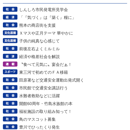
しんしろ市民発電所見学会
「『気づく』は『築く』糧に」
熊本の商店街を支援
Ｘマスや正月テーマ 華やかに
子供の純真な心感じて
前後左右よくミルミル
経済や格差社会を解説
〝食べて元気に〟宴会だぁ！
東三河で初めてのＦＡ移籍
田原署など交通安全運動出発式開く
市民館で交通安全講話行う
水難者救助などに活躍
開館60周年・竹島水族館の本
福祉施設の取り組み知って！
鳥のマスコット募集
豊川でひったくり発生