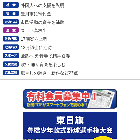
外国人への支援を説明
豊川市に寄付金
市民活動の資金を補助
スゴい高校生
17議案を上程
12月議会に期待
飛躍へ 潮音寺で精神修養
歌い 踊り音楽を楽しむ
癒やしの輝き―新作など27点