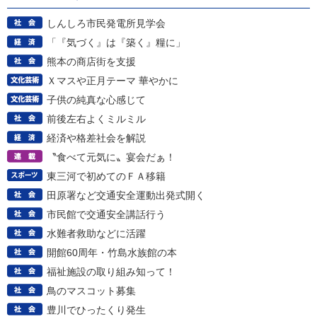
しんしろ市民発電所見学会
「『気づく』は『築く』糧に」
熊本の商店街を支援
Ｘマスや正月テーマ 華やかに
子供の純真な心感じて
前後左右よくミルミル
経済や格差社会を解説
〝食べて元気に〟宴会だぁ！
東三河で初めてのＦＡ移籍
田原署など交通安全運動出発式開く
市民館で交通安全講話行う
水難者救助などに活躍
開館60周年・竹島水族館の本
福祉施設の取り組み知って！
鳥のマスコット募集
豊川でひったくり発生