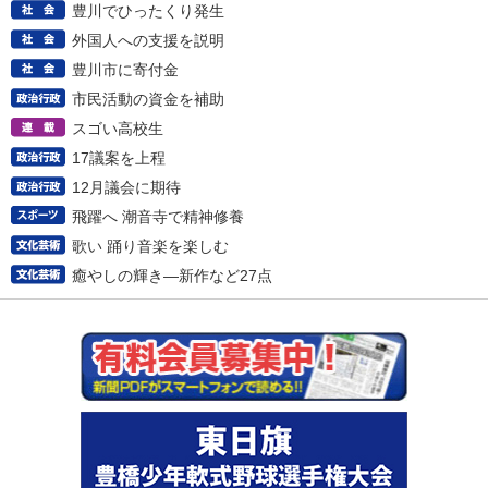
豊川でひったくり発生
外国人への支援を説明
豊川市に寄付金
市民活動の資金を補助
スゴい高校生
17議案を上程
12月議会に期待
飛躍へ 潮音寺で精神修養
歌い 踊り音楽を楽しむ
癒やしの輝き―新作など27点