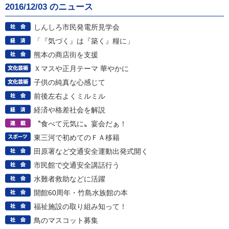
2016/12/03 のニュース
しんしろ市民発電所見学会
「『気づく』は『築く』糧に」
熊本の商店街を支援
Ｘマスや正月テーマ 華やかに
子供の純真な心感じて
前後左右よくミルミル
経済や格差社会を解説
〝食べて元気に〟宴会だぁ！
東三河で初めてのＦＡ移籍
田原署など交通安全運動出発式開く
市民館で交通安全講話行う
水難者救助などに活躍
開館60周年・竹島水族館の本
福祉施設の取り組み知って！
鳥のマスコット募集