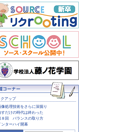
ックアップ
画像処理技術をさらに深掘り
治すだけの時代は終わった
第８回 バランスの取り方
インターハイ開幕