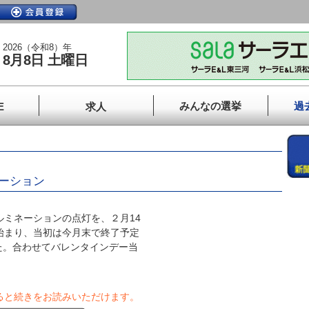
2026（令和8）年
8月8日 土曜日
みんなの選挙
過
E
求人
ネーション
ミネーションの点灯を、２月14
始まり、当初は今月末で終了予定
た。合わせてバレンタインデー当
ると続きをお読みいただけます。