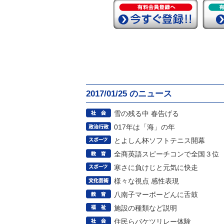
2017/01/25 のニュース
雪の残る中 春告げる
017年は「海」の年
とよしん杯ソフトテニス開幕
全商英語スピーチコンで全国３位
寒さに負けじと元気に快走
様々な視点 感性表現
八南子マーボーどんに舌鼓
施設の種類など説明
住民らバケツリレー体験