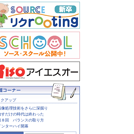
ックアップ
画像処理技術をさらに深掘り
治すだけの時代は終わった
第８回 バランスの取り方
インターハイ開幕