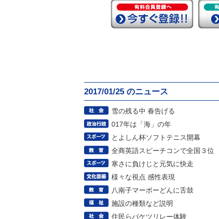
2017/01/25 のニュース
雪の残る中 春告げる
017年は「海」の年
とよしん杯ソフトテニス開幕
全商英語スピーチコンで全国３位
寒さに負けじと元気に快走
様々な視点 感性表現
八南子マーボーどんに舌鼓
施設の種類など説明
住民らバケツリレー体験