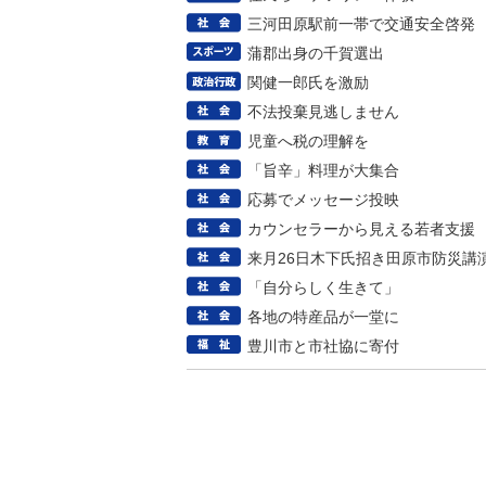
三河田原駅前一帯で交通安全啓発
蒲郡出身の千賀選出
関健一郎氏を激励
不法投棄見逃しません
児童へ税の理解を
「旨辛」料理が大集合
応募でメッセージ投映
カウンセラーから見える若者支援
来月26日木下氏招き田原市防災講
「自分らしく生きて」
各地の特産品が一堂に
豊川市と市社協に寄付