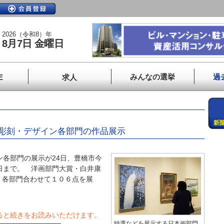
2026（令和8）年
8月7日 金曜日
みんなの選挙
過
E
求人
彫刻・デザイン各部門の作品展示
各部門の展示が24日、豊橋市今
日まで。 洋画部門大賞・白井康
、各部門合わせて１０６点を展
ると続きをお読みいただけます。
特選などを展示する日本画部門