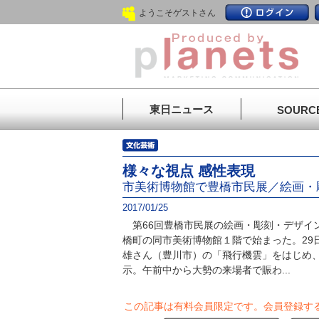
ようこそゲストさん
東日ニュース
SOURC
様々な視点 感性表現
市美術博物館で豊橋市民展／絵画・
2017/01/25
第66回豊橋市民展の絵画・彫刻・デザイン
橋町の同市美術博物館１階で始まった。29
雄さん（豊川市）の「飛行機雲」をはじめ
示。午前中から大勢の来場者で賑わ...
この記事は有料会員限定です。
会員登録す