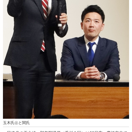
玉木氏㊧と関氏