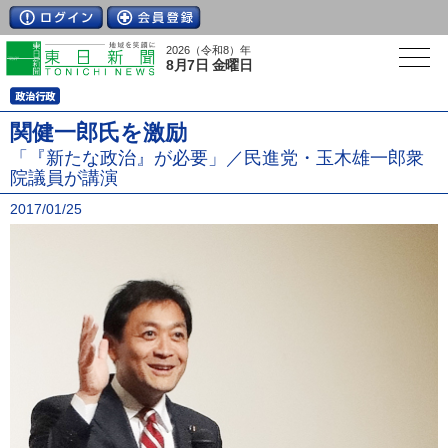
2026（令和8）年
8月7日 金曜日
関健一郎氏を激励
「『新たな政治』が必要」／民進党・玉木雄一郎衆
院議員が講演
2017/01/25