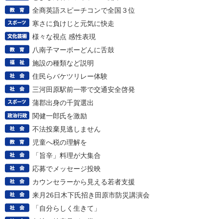
全商英語スピーチコンで全国３位
寒さに負けじと元気に快走
様々な視点 感性表現
八南子マーボーどんに舌鼓
施設の種類など説明
住民らバケツリレー体験
三河田原駅前一帯で交通安全啓発
蒲郡出身の千賀選出
関健一郎氏を激励
不法投棄見逃しません
児童へ税の理解を
「旨辛」料理が大集合
応募でメッセージ投映
カウンセラーから見える若者支援
来月26日木下氏招き田原市防災講演会
「自分らしく生きて」