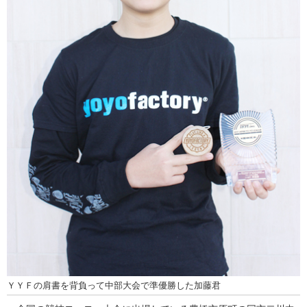
ＹＹＦの肩書を背負って中部大会で準優勝した加藤君