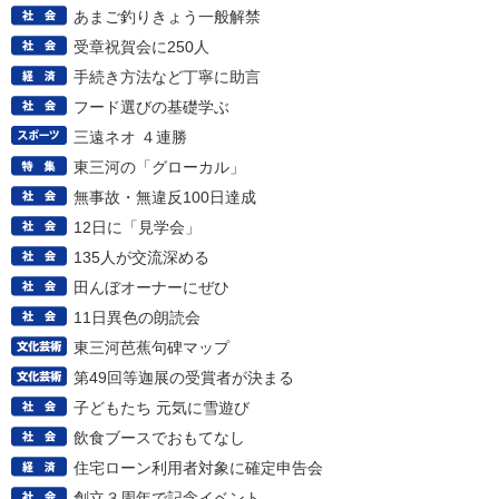
あまご釣りきょう一般解禁
受章祝賀会に250人
手続き方法など丁寧に助言
フード選びの基礎学ぶ
三遠ネオ ４連勝
東三河の「グローカル」
無事故・無違反100日達成
12日に「見学会」
135人が交流深める
田んぼオーナーにぜひ
11日異色の朗読会
東三河芭蕉句碑マップ
第49回等迦展の受賞者が決まる
子どもたち 元気に雪遊び
飲食ブースでおもてなし
住宅ローン利用者対象に確定申告会
創立３周年で記念イベント