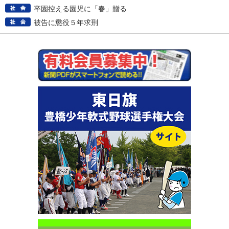
卒園控える園児に「春」贈る
被告に懲役５年求刑