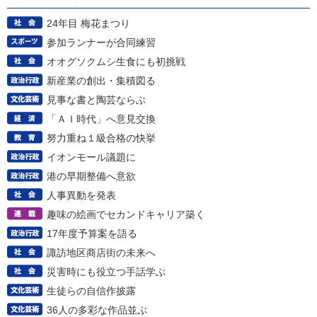
24年目 梅花まつり
参加ランナーが合同練習
オオグソクムシ生食にも初挑戦
新産業の創出・集積図る
見事な書と陶芸ならぶ
「ＡＩ時代」へ意見交換
努力重ね１級合格の快挙
イオンモール議題に
港の早期整備へ意欲
人事異動を発表
趣味の絵画でセカンドキャリア築く
17年度予算案を語る
諏訪地区商店街の未来へ
災害時にも役立つ手話学ぶ
生徒らの自信作披露
36人の多彩な作品並ぶ