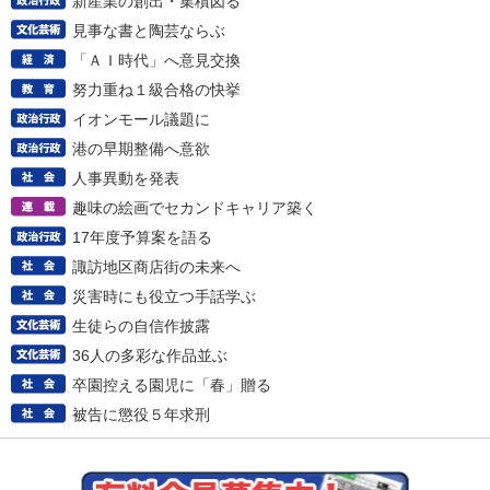
新産業の創出・集積図る
見事な書と陶芸ならぶ
「ＡＩ時代」へ意見交換
努力重ね１級合格の快挙
イオンモール議題に
港の早期整備へ意欲
人事異動を発表
趣味の絵画でセカンドキャリア築く
17年度予算案を語る
諏訪地区商店街の未来へ
災害時にも役立つ手話学ぶ
生徒らの自信作披露
36人の多彩な作品並ぶ
卒園控える園児に「春」贈る
被告に懲役５年求刑