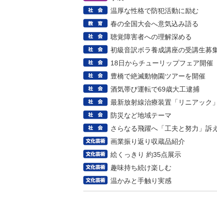
温厚な性格で防犯活動に励む
春の全国大会へ意気込み語る
聴覚障害者への理解深める
初級音訳ボラ養成講座の受講生募
18日からチューリップフェア開催
豊橋で絶滅動物園ツアーを開催
酒気帯び運転で69歳大工逮捕
最新放射線治療装置「リニアック
防災など地域テーマ
さらなる飛躍へ「工夫と努力」訴
画業振り返り収蔵品紹介
絵くっきり 約35点展示
趣味持ち続け楽しむ
温かみと手触り実感