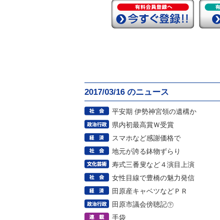
2017/03/16 のニュース
平安期 伊勢神宮領の遺構か
県内初最高賞Ｗ受賞
スマホなど感謝価格で
地元が誇る鉢物ずらり
寿式三番叟など４演目上演
女性目線で豊橋の魅力発信
田原産キャベツなどＰＲ
田原市議会傍聴記㊦
手袋