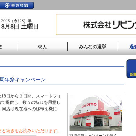
2026（令和8）年
8月8日 土曜日
みんなの選挙
過
E
求人
7周年祭キャンペーン
18日から３日間、スマートフォ
格で提供し、数々の特典を用意し
 同店は現在地への移転を機に、
ると続きをお読みいただけます。
17周年祭キャンペーンを開く