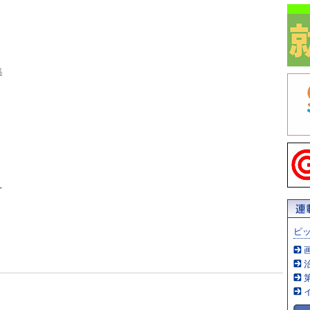
集
」
え
ピ