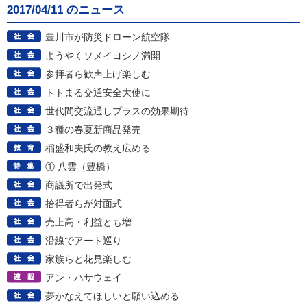
2017/04/11 のニュース
豊川市が防災ドローン航空隊
ようやくソメイヨシノ満開
参拝者ら歓声上げ楽しむ
トトまる交通安全大使に
世代間交流通しプラスの効果期待
３種の春夏新商品発売
稲盛和夫氏の教え広める
① 八雲（豊橋）
商議所で出発式
拾得者らが対面式
売上高・利益とも増
沿線でアート巡り
家族らと花見楽しむ
アン・ハサウェイ
夢かなえてほしいと願い込める