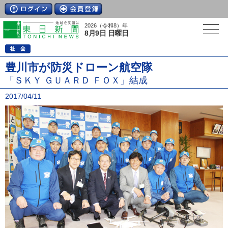
2026（令和8）年
8月9日 日曜日
豊川市が防災ドローン航空隊
「ＳＫＹ ＧＵＡＲＤ ＦＯＸ」結成
2017/04/11