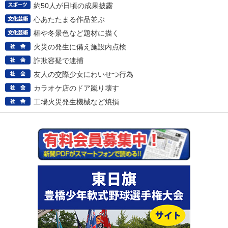
約50人が日頃の成果披露
心あたたまる作品並ぶ
椿や冬景色など題材に描く
火災の発生に備え施設内点検
詐欺容疑で逮捕
友人の交際少女にわいせつ行為
カラオケ店のドア蹴り壊す
工場火災発生機械など焼損