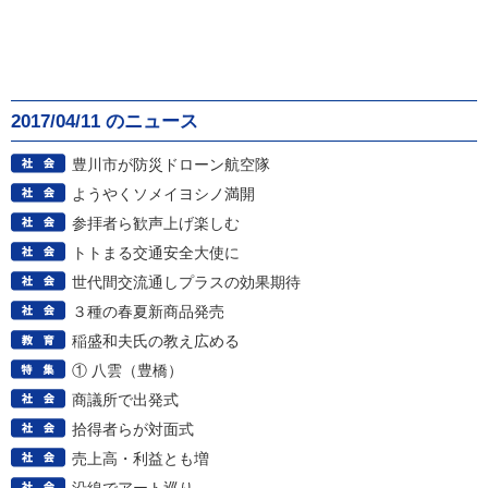
2017/04/11 のニュース
豊川市が防災ドローン航空隊
ようやくソメイヨシノ満開
参拝者ら歓声上げ楽しむ
トトまる交通安全大使に
世代間交流通しプラスの効果期待
３種の春夏新商品発売
稲盛和夫氏の教え広める
① 八雲（豊橋）
商議所で出発式
拾得者らが対面式
売上高・利益とも増