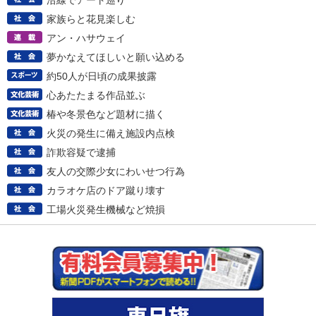
沿線でアート巡り
家族らと花見楽しむ
アン・ハサウェイ
夢かなえてほしいと願い込める
約50人が日頃の成果披露
心あたたまる作品並ぶ
椿や冬景色など題材に描く
火災の発生に備え施設内点検
詐欺容疑で逮捕
友人の交際少女にわいせつ行為
カラオケ店のドア蹴り壊す
工場火災発生機械など焼損