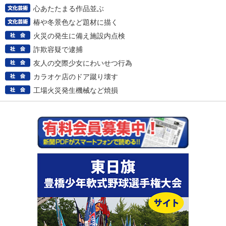
心あたたまる作品並ぶ
椿や冬景色など題材に描く
火災の発生に備え施設内点検
詐欺容疑で逮捕
友人の交際少女にわいせつ行為
カラオケ店のドア蹴り壊す
工場火災発生機械など焼損