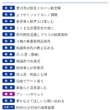
豊川市が防災ドローン航空隊
ようやくソメイヨシノ満開
参拝者ら歓声上げ楽しむ
トトまる交通安全大使に
世代間交流通しプラスの効果期待
３種の春夏新商品発売
稲盛和夫氏の教え広める
① 八雲（豊橋）
商議所で出発式
拾得者らが対面式
売上高・利益とも増
沿線でアート巡り
家族らと花見楽しむ
アン・ハサウェイ
夢かなえてほしいと願い込める
約50人が日頃の成果披露