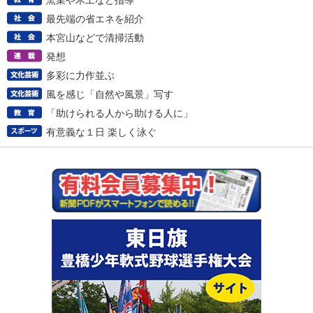
窯業や木工など指導
最先端の省エネを紹介
本宮山などで清掃活動
発想
多彩に力作並ぶ
風を感じ「自然や風景」写す
「助けられる人から助ける人に」
有意義な１日 楽しく泳ぐ