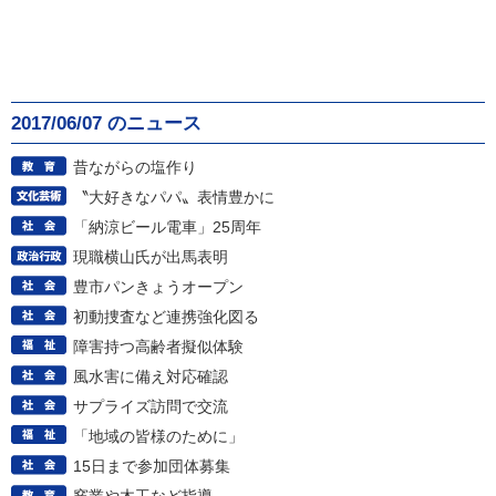
2017/06/07 のニュース
昔ながらの塩作り
〝大好きなパパ〟表情豊かに
「納涼ビール電車」25周年
現職横山氏が出馬表明
豊市パンきょうオープン
初動捜査など連携強化図る
障害持つ高齢者擬似体験
風水害に備え対応確認
サプライズ訪問で交流
「地域の皆様のために」
15日まで参加団体募集