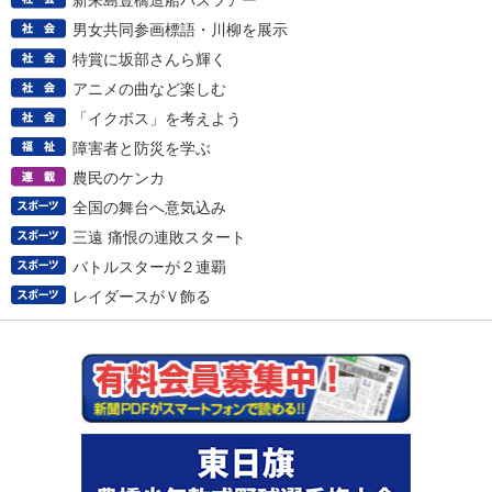
新来島豊橋造船バスツアー
男女共同参画標語・川柳を展示
特賞に坂部さんら輝く
アニメの曲など楽しむ
「イクボス」を考えよう
障害者と防災を学ぶ
農民のケンカ
全国の舞台へ意気込み
三遠 痛恨の連敗スタート
バトルスターが２連覇
レイダースがＶ飾る