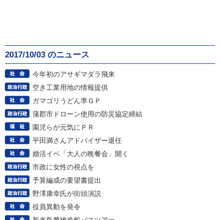
2017/10/03 のニュース
今年初のアサギマダラ飛来
空き工業用地の情報提供
ガマゴリうどん準ＧＰ
蒲郡市ドローン使用の防災協定締結
園児らが元気にＰＲ
平田満さんアドバイザー退任
婚活イベ「大人の晩餐会」開く
市政に女性の視点を
予算編成の要望書提出
野澤康幸氏が街頭演説
役員異動を発令