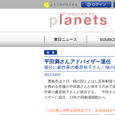
ようこそゲストさん
東日ニュース
SOURC
平田満さんアドバイザー退任
後任に劇作家の桑原裕子さん／穂の
2017/10/03
豊橋市は２日、穂の国とよはし芸術劇場プ
を務める俳優の平田満さんが来年３月末で
作家の桑原裕子さんが就任する。 平田さ
イザーに就任。13年の同劇場開館から...
この記事は有料会員限定です。
会員登録す