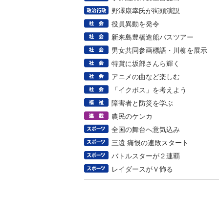
野澤康幸氏が街頭演説
役員異動を発令
新来島豊橋造船バスツアー
男女共同参画標語・川柳を展示
特賞に坂部さんら輝く
アニメの曲など楽しむ
「イクボス」を考えよう
障害者と防災を学ぶ
農民のケンカ
全国の舞台へ意気込み
三遠 痛恨の連敗スタート
バトルスターが２連覇
レイダースがＶ飾る