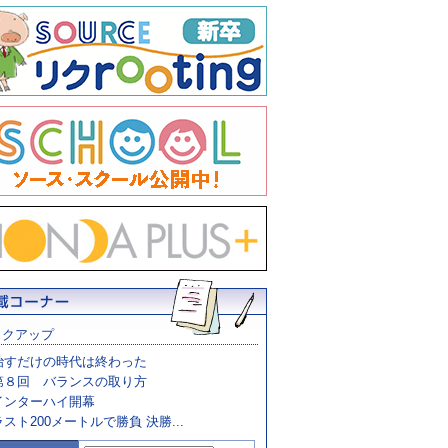
ックアップ
治すだけの時代は終わった
第８回 バランスの取り方
インターハイ開幕
ラスト200メートルで勝負 決勝...