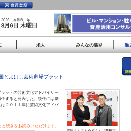
2026（令和8）年
8月6日 木曜日
みんなの選挙
過
E
求人
国とよはし芸術劇場プラット
ラットの芸術文化アドバイザー
退任すると発表した。後任には劇
んは２０１１年に芸術文化アドバ
ると続きをお読みいただけます。
平田さん㊨と桑原さん（豊橋市