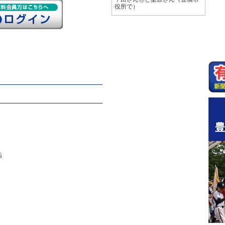
役所で）
結