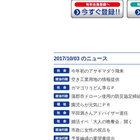
2017/10/03 のニュース
今年初のアサギマダラ飛来
空き工業用地の情報提供
ガマゴリうどん準ＧＰ
蒲郡市ドローン使用の防災協定締
園児らが元気にＰＲ
平田満さんアドバイザー退任
婚活イベ「大人の晩餐会」開く
市政に女性の視点を
予算編成の要望書提出