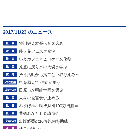
2017/11/23 のニュース
特訓終え本番へ意気込み
藤ノ花フェスタ盛況
いえカフェ＆ヒコケン文化祭
原点に戻り水の大切さ学ぶ
拾う活動から捨てない取り組みへ
県を越えて 仲間が集う
田原市が明睦学園を選定
火災の被害食い止める
みずほ福祉助成財団100万円贈呈
豊橋みなとＬＣ講演会
出版経費の10％以内を助成