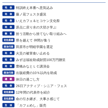
特訓終え本番へ意気込み
藤ノ花フェスタ盛況
いえカフェ＆ヒコケン文化祭
原点に戻り水の大切さ学ぶ
拾う活動から捨てない取り組みへ
県を越えて 仲間が集う
田原市が明睦学園を選定
火災の被害食い止める
みずほ福祉助成財団100万円贈呈
豊橋みなとＬＣ講演会
出版経費の10％以内を助成
休日の過ごし方
26日アクティブ・シニア・フェス
12年間の代表作を紹介
命の引き継ぎ、大事さ感じて
「カフェめし」販売