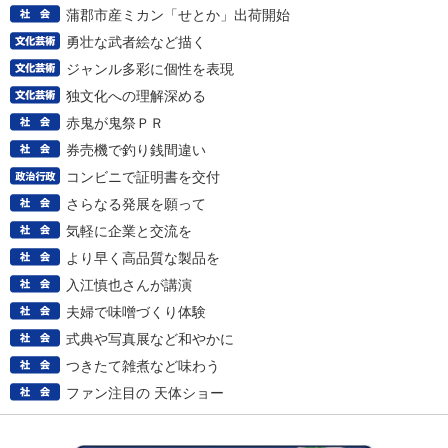
蒲郡市産ミカン「せとか」出荷開始
勇壮な武者絵など描く
ジャンル多彩に個性を表現
独文化への理解深める
赤鬼が鬼祭ＰＲ
券売機で釣り銭間違い
コンビニで証明書を交付
さらなる発展を願って
気軽に企業と交流を
より早く高品質な製品を
入江慎也さんが講演
夫婦で味噌づくり体験
式典や写真展など和やかに
つきたて雑煮など味わう
ファン注目の 天体ショー