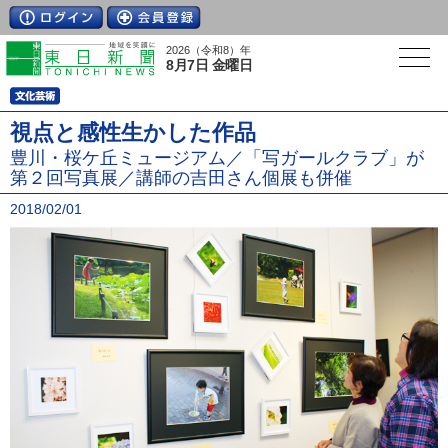
2026（令和8）年
8月7日 金曜日
視点と感性生かした作品
豊川・桜ケ丘ミュージアム／「写ガールクラブ」が
第２回写真展／講師の吉田さん個展も併催
2018/02/01