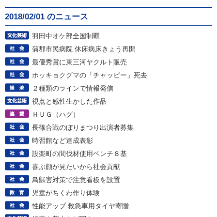
2018/02/01 のニュース
羽田中オケ部全国制覇
蒲郡市民病院 休床病床きょう再開
最優秀賞に東三河ヤクルト販売
ホッキョクグマの「チャッピー」死去
２種類のラインで情報発信
視点と感性生かした作品
ＨＵＧ（ハグ）
長篠合戦のぼりまつり出演者募集
時習館など達成表彰
設楽町の間伐材使用ベンチ８基
喜ぶ顔が見たいから社会貢献
鳥獣害対策で注意看板を設置
児童がちくわ作り体験
性能アップ 救急車用タイヤ寄贈