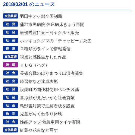
2018/02/01 のニュース
羽田中オケ部全国制覇
蒲郡市民病院 休床病床きょう再開
最優秀賞に東三河ヤクルト販売
ホッキョクグマの「チャッピー」死去
２種類のラインで情報発信
視点と感性生かした作品
ＨＵＧ（ハグ）
長篠合戦のぼりまつり出演者募集
時習館など達成表彰
設楽町の間伐材使用ベンチ８基
喜ぶ顔が見たいから社会貢献
鳥獣害対策で注意看板を設置
児童がちくわ作り体験
性能アップ 救急車用タイヤ寄贈
紅葉や花火など写す