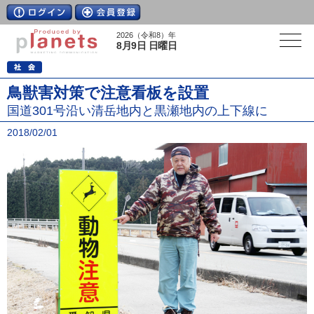
2026（令和8）年
8月9日 日曜日
鳥獣害対策で注意看板を設置
国道301号沿い清岳地内と黒瀬地内の上下線に
2018/02/01