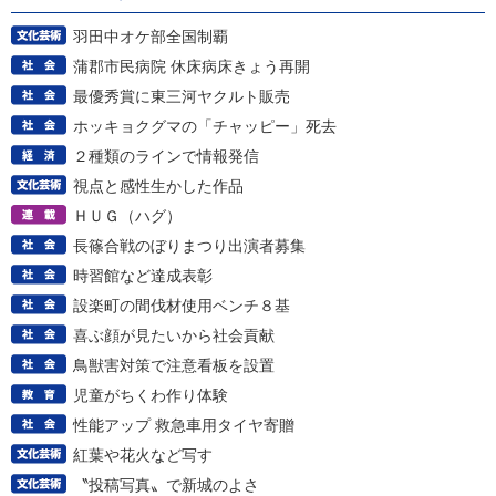
羽田中オケ部全国制覇
蒲郡市民病院 休床病床きょう再開
最優秀賞に東三河ヤクルト販売
ホッキョクグマの「チャッピー」死去
２種類のラインで情報発信
視点と感性生かした作品
ＨＵＧ（ハグ）
長篠合戦のぼりまつり出演者募集
時習館など達成表彰
設楽町の間伐材使用ベンチ８基
喜ぶ顔が見たいから社会貢献
鳥獣害対策で注意看板を設置
児童がちくわ作り体験
性能アップ 救急車用タイヤ寄贈
紅葉や花火など写す
〝投稿写真〟で新城のよさ