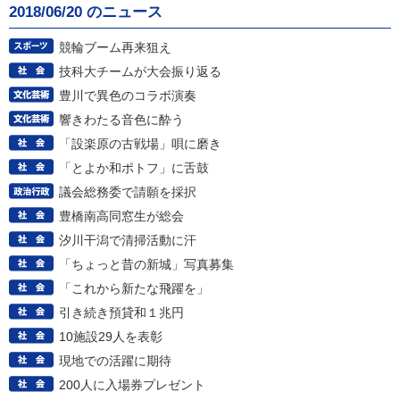
2018/06/20 のニュース
競輪ブーム再来狙え
技科大チームが大会振り返る
豊川で異色のコラボ演奏
響きわたる音色に酔う
「設楽原の古戦場」唄に磨き
「とよか和ポトフ」に舌鼓
議会総務委で請願を採択
豊橋南高同窓生が総会
汐川干潟で清掃活動に汗
「ちょっと昔の新城」写真募集
「これから新たな飛躍を」
引き続き預貸和１兆円
10施設29人を表彰
現地での活躍に期待
200人に入場券プレゼント