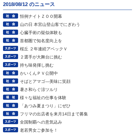
2018/08/12 のニュース
恒例ナイトＺＯＯ開幕
山の日 本宮山登山客でにぎわう
心臓手術の疑似体験も
首都圏で知名度向上を
桜丘 ２年連続アベックＶ
２選手が大舞台に挑む
持ち味発揮し挑む
かいくんＰＶ公開中
そばとアマゴ―美味に笑顔
暑さ和らぐ涼ツルリ
様々な福祉の仕事を体験
「あつみ夏まつり」にぜひ
フリマの出店者を来月14日まで募集
全国制覇への意気込み
老若男女ご参加を！