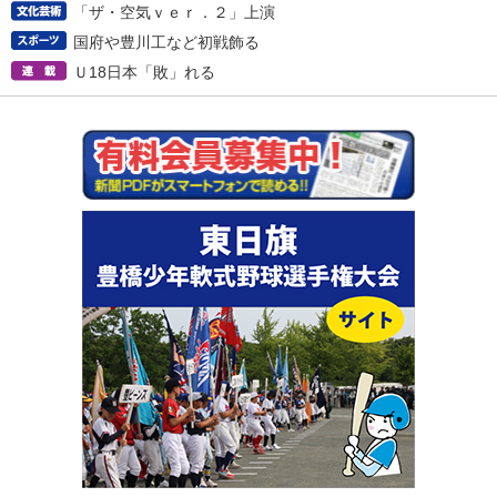
「ザ・空気ｖｅｒ．２」上演
国府や豊川工など初戦飾る
Ｕ18日本「敗」れる