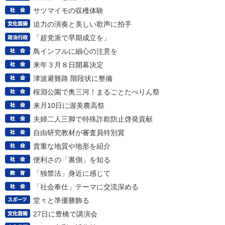
サツマイモの収穫体験
迫力の演奏と美しい歌声に拍手
「超党派で早期成立を」
鳥インフルに細心の注意を
来年３月８日開幕決定
津波避難路 階段状に整備
桜淵公園で奥三河！まるごとたべりん祭
来月10日に渥美農高祭
夫婦二人三脚で特殊詐欺防止啓発貢献
自由研究教材が審査員特別賞
貴重な地質や地形を紹介
便利さの「裏側」を知る
「独禁法」身近に感じて
「社会奉仕」テーマに交流深める
堂々と準優勝飾る
27日に豊橋で講演会