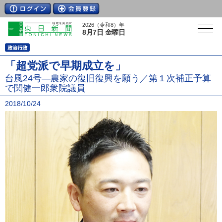
2026（令和8）年
8月7日 金曜日
「超党派で早期成立を」
台風24号―農家の復旧復興を願う／第１次補正予算
で関健一郎衆院議員
2018/10/24