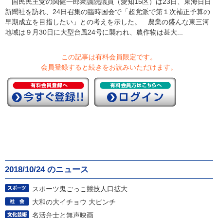
国民民主党の関健一郎衆議院議員（愛知15区）は23日、東海日日
新聞社を訪れ、24日召集の臨時国会で「超党派で第１次補正予算の
早期成立を目指したい」との考えを示した。 農業の盛んな東三河
地域は９月30日に大型台風24号に襲われ、農作物は甚大...
この記事は有料会員限定です。
会員登録すると続きをお読みいただけます。
2018/10/24 のニュース
スポーツ鬼ごっこ競技人口拡大
大和の大イチョウ 大ピンチ
名活弁士と無声映画