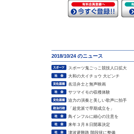
2018/10/24 のニュース
スポーツ鬼ごっこ競技人口拡大
大和の大イチョウ 大ピンチ
名活弁士と無声映画
サツマイモの収穫体験
迫力の演奏と美しい歌声に拍手
「超党派で早期成立を」
鳥インフルに細心の注意を
来年３月８日開幕決定
津波避難路 階段状に整備