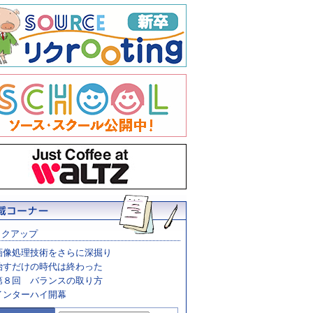
ックアップ
画像処理技術をさらに深掘り
治すだけの時代は終わった
第８回 バランスの取り方
インターハイ開幕