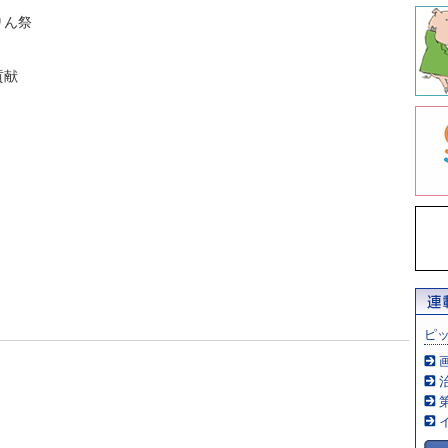
りん祭
貢献
ピ