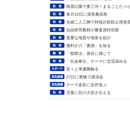
桜淵公園で奥三河！まるごとたべ
来月10日に渥美農高祭
夫婦二人三脚で特殊詐欺防止啓発
自由研究教材が審査員特別賞
貴重な地質や地形を紹介
便利さの「裏側」を知る
「独禁法」身近に感じて
「社会奉仕」テーマに交流深める
堂々と準優勝飾る
27日に豊橋で講演会
テーマ多彩に近作並ぶ
児童に目の大切さ伝える