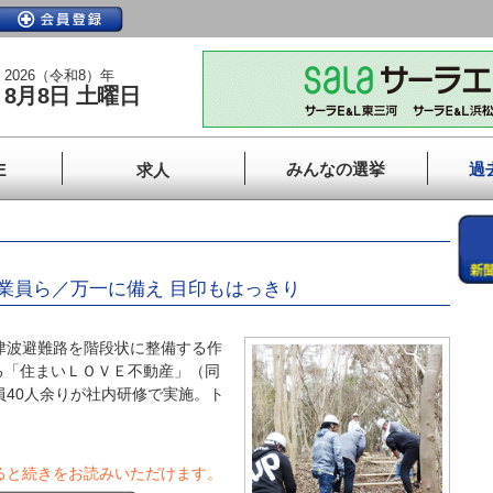
2026（令和8）年
8月8日 土曜日
みんなの選挙
過
E
求人
業員ら／万一に備え 目印もはっきり
津波避難路を階段状に整備する作
る「住まいＬＯＶＥ不動産」（同
員40人余りが社内研修で実施。ト
ると続きをお読みいただけます。