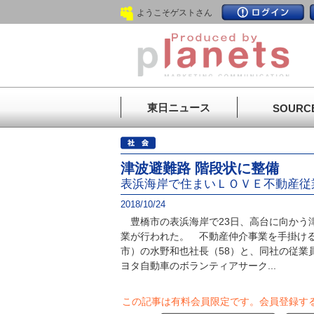
ようこそゲストさん
東日ニュース
SOURC
津波避難路 階段状に整備
表浜海岸で住まいＬＯＶＥ不動産従
2018/10/24
豊橋市の表浜海岸で23日、高台に向かう
業が行われた。 不動産仲介事業を手掛け
市）の水野和也社長（58）と、同社の従業
ヨタ自動車のボランティアサーク...
この記事は有料会員限定です。
会員登録す