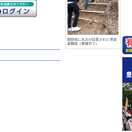
階段状に丸太が設置された津波
避難路（豊橋市で）