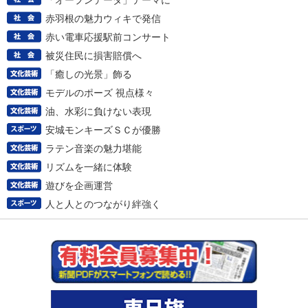
「オープンデータ」テーマに
赤羽根の魅力ウィキで発信
赤い電車応援駅前コンサート
被災住民に損害賠償へ
「癒しの光景」飾る
モデルのポーズ 視点様々
油、水彩に負けない表現
安城モンキーズＳＣが優勝
ラテン音楽の魅力堪能
リズムを一緒に体験
遊びを企画運営
人と人とのつながり絆強く