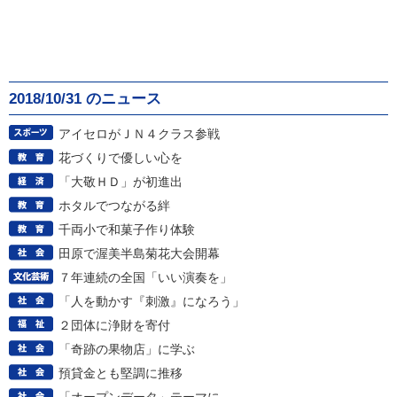
2018/10/31 のニュース
アイセロがＪＮ４クラス参戦
花づくりで優しい心を
「大敬ＨＤ」が初進出
ホタルでつながる絆
千両小で和菓子作り体験
田原で渥美半島菊花大会開幕
７年連続の全国「いい演奏を」
「人を動かす『刺激』になろう」
２団体に浄財を寄付
「奇跡の果物店」に学ぶ
預貸金とも堅調に推移