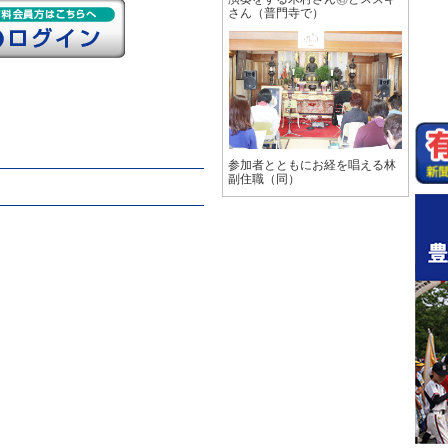
さん（普門寺で）
参加者とともにお経を唱える林
副住職（同）