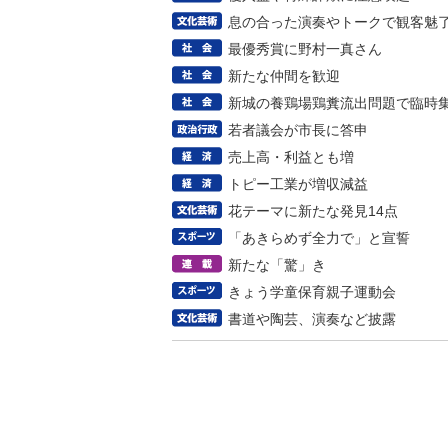
息の合った演奏やトークで観客魅
最優秀賞に野村一真さん
新たな仲間を歓迎
新城の養鶏場鶏糞流出問題で臨時
若者議会が市長に答申
売上高・利益とも増
トピー工業が増収減益
花テーマに新たな発見14点
「あきらめず全力で」と宣誓
新たな「驚」き
きょう学童保育親子運動会
書道や陶芸、演奏など披露