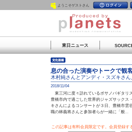
ようこそゲストさん
東日ニュース
SOURC
息の合った演奏やトークで観
木村純さんとアンディ・スズキさん
2018/11/04
東三河に度々訪れているボサノバギタリス
豊橋市内で過ごした世界的ジャズサックス
キさんによるコンサートが３日、豊橋市雲
職の林義将さんと参加者らが一緒に「般...
この記事は有料会員限定です。
会員登録す