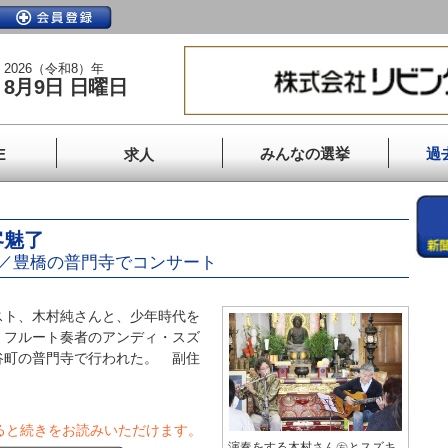
2026（令和8）年
8月9日 日曜日
みんなの選挙
過
E
求人
客魅了
／豊橋の普門寺でコンサート
ト、木村純さんと、少年時代を
・フルート奏者のアンディ・スズ
谷町の普門寺で行われた。 副住
ると続きをお読みいただけます。
演奏をする木村さん㊨とスズキ