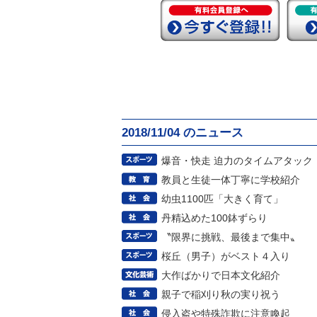
2018/11/04 のニュース
爆音・快走 迫力のタイムアタック
教員と生徒一体丁寧に学校紹介
幼虫1100匹「大きく育て」
丹精込めた100鉢ずらり
〝限界に挑戦、最後まで集中〟
桜丘（男子）がベスト４入り
大作ばかりで日本文化紹介
親子で稲刈り秋の実り祝う
侵入盗や特殊詐欺に注意喚起