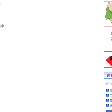
了
集会
ピ