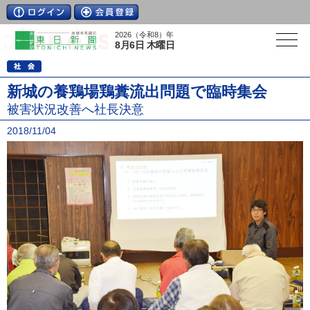
2026（令和8）年
8月6日 木曜日
新城の養鶏場鶏糞流出問題で臨時集会
被害状況改善へ社長決意
2018/11/04