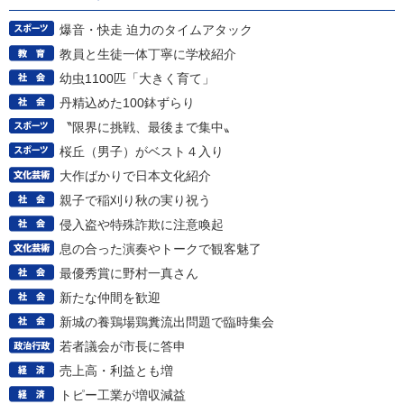
爆音・快走 迫力のタイムアタック
教員と生徒一体丁寧に学校紹介
幼虫1100匹「大きく育て」
丹精込めた100鉢ずらり
〝限界に挑戦、最後まで集中〟
桜丘（男子）がベスト４入り
大作ばかりで日本文化紹介
親子で稲刈り秋の実り祝う
侵入盗や特殊詐欺に注意喚起
息の合った演奏やトークで観客魅了
最優秀賞に野村一真さん
新たな仲間を歓迎
新城の養鶏場鶏糞流出問題で臨時集会
若者議会が市長に答申
売上高・利益とも増
トピー工業が増収減益