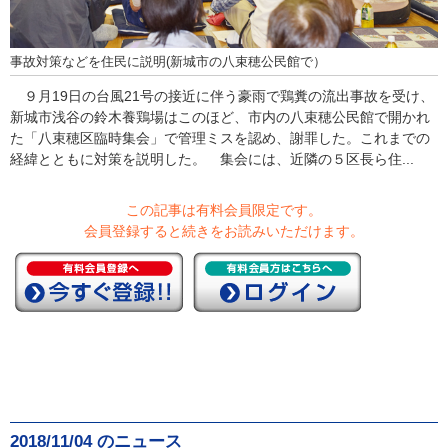
事故対策などを住民に説明(新城市の八束穂公民館で）
９月19日の台風21号の接近に伴う豪雨で鶏糞の流出事故を受け、
新城市浅谷の鈴木養鶏場はこのほど、市内の八束穂公民館で開かれ
た「八束穂区臨時集会」で管理ミスを認め、謝罪した。これまでの
経緯とともに対策を説明した。 集会には、近隣の５区長ら住...
この記事は有料会員限定です。
会員登録すると続きをお読みいただけます。
2018/11/04 のニュース