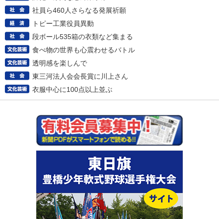
社員ら460人さらなる発展祈願
トピー工業役員異動
段ボール535箱の衣類など集まる
食べ物の世界も心震わせるバトル
透明感を楽しんで
東三河法人会会長賞に川上さん
衣服中心に100点以上並ぶ