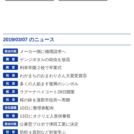
2019/03/07 のニュース
メーカー側に補償請求へ
ゲンジボタルの幼虫を放流
利幸学園２校で卒業式
わがまちのおまわりさん大賞受賞⑤
多くの人励ます復興のシンボル
ラグーナベイコート28日開業
桜の鉢を蒲郡市役所へ寄贈
10日に整理券配布
13日にオクリエ人形供養祭
公募型プロポで津田工業に決定
防犯４原則など対策学ぶ