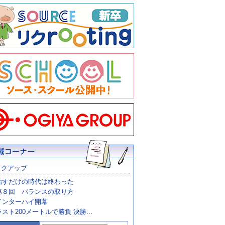
ックアップ
治すだけの時代は終わった
第８回 バランスの取り方
インターハイ開幕
ラスト200メートルで勝負 決勝...