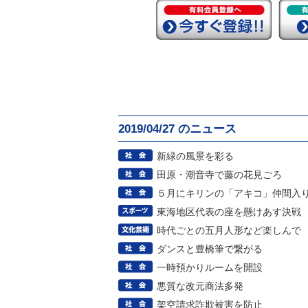
2019/04/27 のニュース
新緑の風景を彩る
田原・潮音寺で藤の花見ごろ
５月にキリンの「アキコ」仲間入
東海地区代表の座を懸けあす決戦
時代ごとの五月人形など楽しんで
ダンスと豊橋筆で繋がる
一時預かりルームを開設
悪質な改元商法多発
架空請求詐欺被害を防止