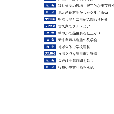
移動規制の農場、限定的な出荷行
地元産食材生かしたグルメ販売
明治天皇と二川宿の関わり紹介
古民家でグルメとアート
華やかで品位ある仕上がり
新来島豊橋造船の見学会
地域全体で学校運営
屏風２点を豊川市に寄贈
ＧＷは開館時間を延長
役員や事業計画を承認