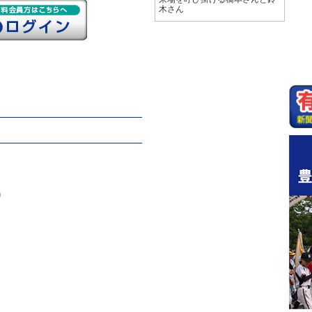
木さん
り