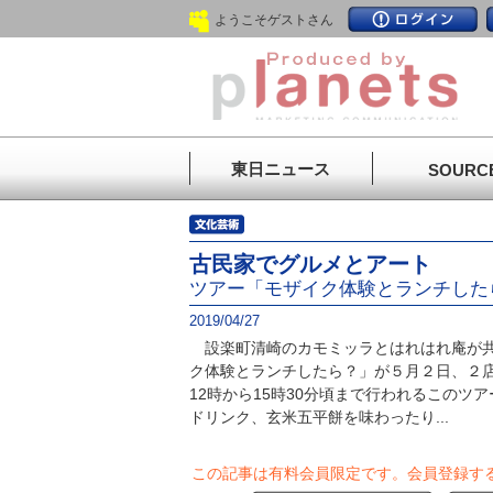
ようこそゲストさん
東日ニュース
SOURC
古民家でグルメとアート
ツアー「モザイク体験とランチした
2019/04/27
設楽町清崎のカモミッラとはれはれ庵が共
ク体験とランチしたら？」が５月２日、２
12時から15時30分頃まで行われるこのツ
ドリンク、玄米五平餅を味わったり...
この記事は有料会員限定です。
会員登録す